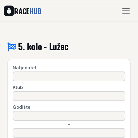
RACE
HUB
5. kolo - Lužec
Natjecatelj
Klub
Godište
-