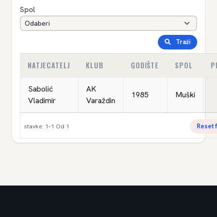
Spol
Traži
NATJECATELJ
KLUB
GODIŠTE
SPOL
P
Sabolić
AK
1985
Muški
Vladimir
Varaždin
Reset f
stavke: 1–1 Od 1