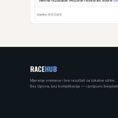
Nema rezultata! Možete resetirati filtere
ov
stavke: 0–0 Od 0
RACE
HUB
Mjerenje vremena i live rezultati za lokalne utrke.
Bez čipova, bez komplikacija — i potpuno besplat