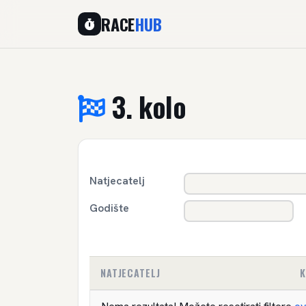
RACE
HUB
3. kolo
Natjecatelj
Godište
NATJECATELJ