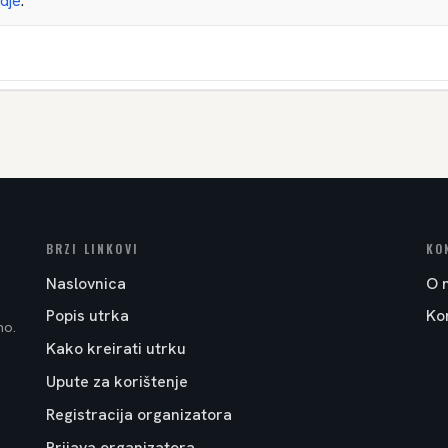
dje
.
BRZI LINKOVI
KO
Naslovnica
O 
Popis utrka
Ko
no.
Kako kreirati utrku
Upute za korištenje
Registracija organizatora
Prijava organizatora