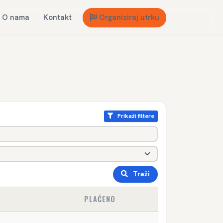
O nama
Kontakt
Organiziraj utrku
Prikaži filtere
Traži
PLAĆENO