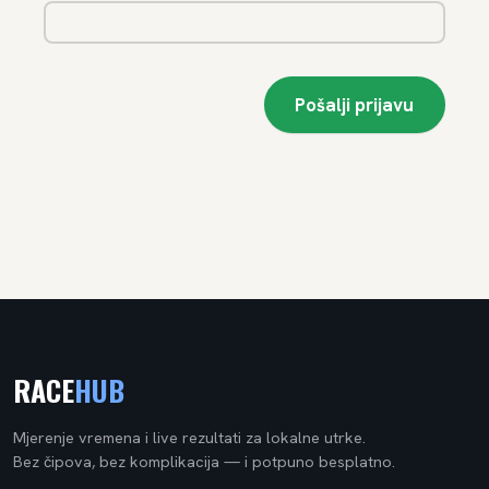
RACE
HUB
Mjerenje vremena i live rezultati za lokalne utrke.
Bez čipova, bez komplikacija — i potpuno besplatno.